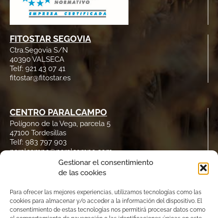
FITOSTAR SEGOVIA
Ctra.Segovia S/N
40390 VALSECA
Telf: 921 43 07 41
fitostar@fitostar.es
CENTRO PARALCAMPO
Polígono de la Vega, parcela 5
47100 Tordesillas
Telf: 983 797 903
paralcampo@paralcampo.com
Gestionar el consentimiento
de las cookies
REDES SOCIALES
Twitter
Para ofrecer las mejores experiencias, utilizamos tecnologías como las
@Paralcampo
cookies para almacenar y/o acceder a la información del dispositivo. El
consentimiento de estas tecnologías nos permitirá procesar datos como