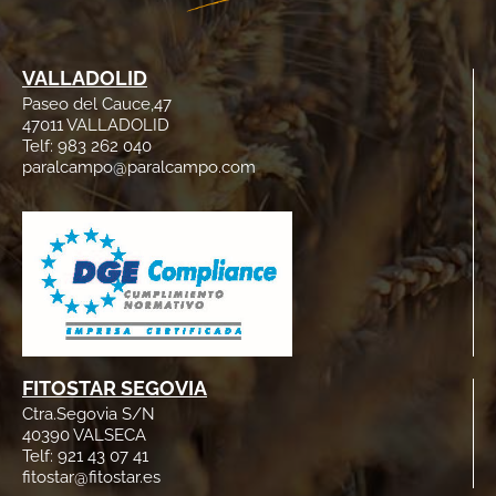
VALLADOLID
Paseo del Cauce,47
47011 VALLADOLID
Telf: 983 262 040
paralcampo@paralcampo.com
FITOSTAR SEGOVIA
Ctra.Segovia S/N
40390 VALSECA
Telf: 921 43 07 41
fitostar@fitostar.es