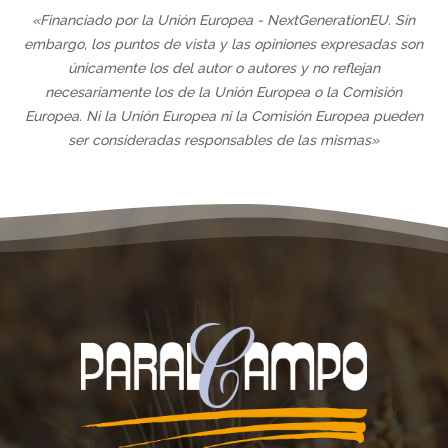
«Financiado por la Unión Europea - NextGenerationEU. Sin
embargo, los puntos de vista y las opiniones expresadas son
únicamente los del autor o autores y no reflejan
necesariamente los de la Unión Europea o la Comisión
Europea. Ni la Unión Europea ni la Comisión Europea pueden
ser consideradas responsables de las mismas»